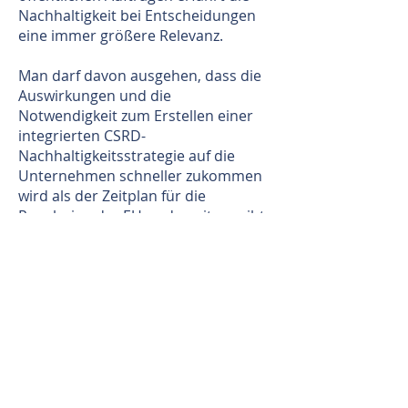
Nachhaltigkeit bei Entscheidungen
eine immer größere Relevanz.
Man darf davon ausgehen, dass die
Auswirkungen und die
Notwendigkeit zum Erstellen einer
integrierten CSRD-
Nachhaltigkeitsstrategie auf die
Unternehmen schneller zukommen
wird als der Zeitplan für die
Regularien der EU es derzeit vorgibt.
Neben den Wechselwirkungen der
Regularien spielt das gewachsene
Bewusstsein für Nachhaltigkeit in
allen Bereichen der Wirtschaft und
Gesellschaft für Unternehmen eine
zunehmend bedeutsamere Rolle,
nicht nur in der
Außenwahrnehmung des Marktes
und der Kunden gegenüber.