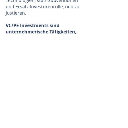
Technologien, statt Subventionen
und Ersatz-Investorenrolle, neu zu
justieren.
VC/PE Investments sind
unternehmerische Tätigkeiten,
nicht nur Geldanlagen!
Für den wirtschaftlichen
Erneuerungsprozess der nächsten
Dekaden benötigt unsere
Volkswirtschaft einen deutlich
größeren Greenfield-
Disruptionsanteil, um unsere
Wettbewerbsfähigkeit und den damit
einhergehenden Wohlstand für die
kommenden Generationen zu
erhalten. Hier ist die Exekutive
gefordert Infrastruktur und
Leitplanken bereitzustellen. Den
größten Impact haben eine